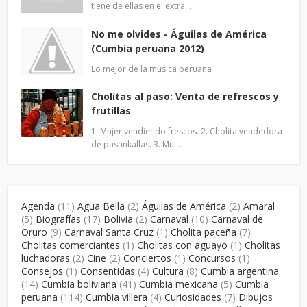
tiene de ellas en el extra…
No me olvides - Águilas de América
(Cumbia peruana 2012)
Lo mejor de la música peruana
Cholitas al paso: Venta de refrescos y
frutillas
1. Mujer vendiendo frescos. 2. Cholita vendedora
de pasankallas. 3. Mu…
Agenda
(11)
Agua Bella
(2)
Águilas de América
(2)
Amaral
(5)
Biografías
(17)
Bolivia
(2)
Carnaval
(10)
Carnaval de
Oruro
(9)
Carnaval Santa Cruz
(1)
Cholita paceña
(7)
Cholitas comerciantes
(1)
Cholitas con aguayo
(1)
Cholitas
luchadoras
(2)
Cine
(2)
Conciertos
(1)
Concursos
(1)
Consejos
(1)
Consentidas
(4)
Cultura
(8)
Cumbia argentina
(14)
Cumbia boliviana
(41)
Cumbia mexicana
(5)
Cumbia
peruana
(114)
Cumbia villera
(4)
Curiosidades
(7)
Dibujos