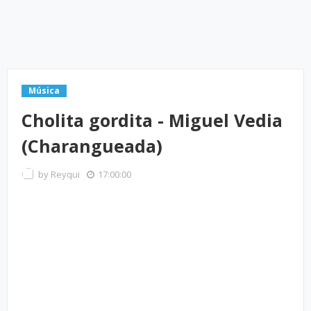
Música
Cholita gordita - Miguel Vedia
(Charangueada)
by
Reyqui
17:00:00