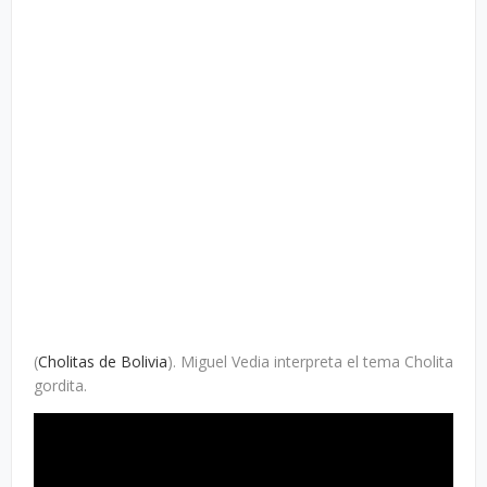
(
Cholitas de Bolivia
). Miguel Vedia interpreta el tema Cholita
gordita.