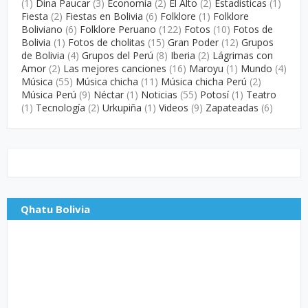
(1)
Dina Paucar
(3)
Economía
(2)
El Alto
(2)
Estadísticas
(1)
Fiesta
(2)
Fiestas en Bolivia
(6)
Folklore
(1)
Folklore
Boliviano
(6)
Folklore Peruano
(122)
Fotos
(10)
Fotos de
Bolivia
(1)
Fotos de cholitas
(15)
Gran Poder
(12)
Grupos
de Bolivia
(4)
Grupos del Perú
(8)
Iberia
(2)
Lágrimas con
Amor
(2)
Las mejores canciones
(16)
Maroyu
(1)
Mundo
(4)
Música
(55)
Música chicha
(11)
Música chicha Perú
(2)
Música Perú
(9)
Néctar
(1)
Noticias
(55)
Potosí
(1)
Teatro
(1)
Tecnología
(2)
Urkupiña
(1)
Videos
(9)
Zapateadas
(6)
Qhatu Bolivia