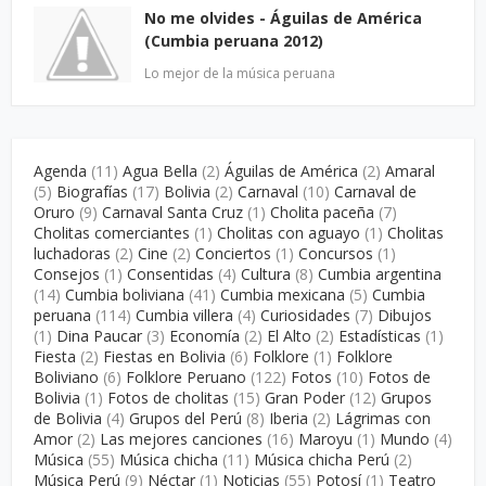
No me olvides - Águilas de América
(Cumbia peruana 2012)
Lo mejor de la música peruana
Agenda
(11)
Agua Bella
(2)
Águilas de América
(2)
Amaral
(5)
Biografías
(17)
Bolivia
(2)
Carnaval
(10)
Carnaval de
Oruro
(9)
Carnaval Santa Cruz
(1)
Cholita paceña
(7)
Cholitas comerciantes
(1)
Cholitas con aguayo
(1)
Cholitas
luchadoras
(2)
Cine
(2)
Conciertos
(1)
Concursos
(1)
Consejos
(1)
Consentidas
(4)
Cultura
(8)
Cumbia argentina
(14)
Cumbia boliviana
(41)
Cumbia mexicana
(5)
Cumbia
peruana
(114)
Cumbia villera
(4)
Curiosidades
(7)
Dibujos
(1)
Dina Paucar
(3)
Economía
(2)
El Alto
(2)
Estadísticas
(1)
Fiesta
(2)
Fiestas en Bolivia
(6)
Folklore
(1)
Folklore
Boliviano
(6)
Folklore Peruano
(122)
Fotos
(10)
Fotos de
Bolivia
(1)
Fotos de cholitas
(15)
Gran Poder
(12)
Grupos
de Bolivia
(4)
Grupos del Perú
(8)
Iberia
(2)
Lágrimas con
Amor
(2)
Las mejores canciones
(16)
Maroyu
(1)
Mundo
(4)
Música
(55)
Música chicha
(11)
Música chicha Perú
(2)
Música Perú
(9)
Néctar
(1)
Noticias
(55)
Potosí
(1)
Teatro