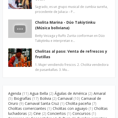
Sagrado, es un grupo musical de cumbia sureña,
procedente de Juliaca – P…
Cholita Marina - Dúo Takiytinku
(Música boliviana)
Betty Veizaga y Ruffo Zurita conforman en Dúo
Takiytinku e interpretan e…
Cholitas al paso: Venta de refrescos y
frutillas
1. Mujer vendiendo frescos. 2. Cholita vendedora
de pasankallas. 3. Mu…
Agenda
(11)
Agua Bella
(2)
Águilas de América
(2)
Amaral
(5)
Biografías
(17)
Bolivia
(2)
Carnaval
(10)
Carnaval de
Oruro
(9)
Carnaval Santa Cruz
(1)
Cholita paceña
(7)
Cholitas comerciantes
(1)
Cholitas con aguayo
(1)
Cholitas
luchadoras
(2)
Cine
(2)
Conciertos
(1)
Concursos
(1)