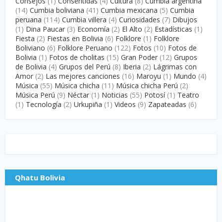
Consejos
(1)
Consentidas
(4)
Cultura
(8)
Cumbia argentina
(14)
Cumbia boliviana
(41)
Cumbia mexicana
(5)
Cumbia
peruana
(114)
Cumbia villera
(4)
Curiosidades
(7)
Dibujos
(1)
Dina Paucar
(3)
Economía
(2)
El Alto
(2)
Estadísticas
(1)
Fiesta
(2)
Fiestas en Bolivia
(6)
Folklore
(1)
Folklore
Boliviano
(6)
Folklore Peruano
(122)
Fotos
(10)
Fotos de
Bolivia
(1)
Fotos de cholitas
(15)
Gran Poder
(12)
Grupos
de Bolivia
(4)
Grupos del Perú
(8)
Iberia
(2)
Lágrimas con
Amor
(2)
Las mejores canciones
(16)
Maroyu
(1)
Mundo
(4)
Música
(55)
Música chicha
(11)
Música chicha Perú
(2)
Música Perú
(9)
Néctar
(1)
Noticias
(55)
Potosí
(1)
Teatro
(1)
Tecnología
(2)
Urkupiña
(1)
Videos
(9)
Zapateadas
(6)
Qhatu Bolivia