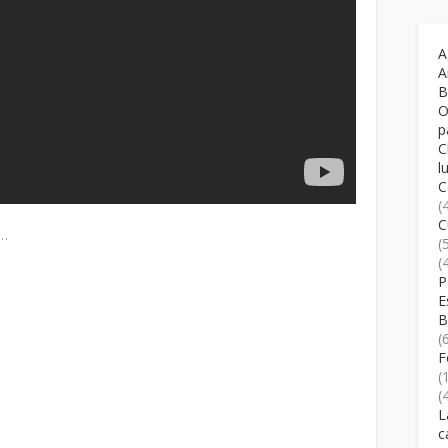
A
A
B
O
p
C
l
C
(
C
a…
(
(
P
E
B
(
F
(
(
L
c