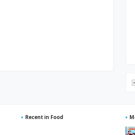
Recent in Food
M