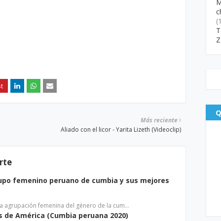
M
c
(
T
Z
Q
Más reciente
Aliado con el licor - Yarita Lizeth (Videoclip)
rte
rupo femenino peruano de cumbia y sus mejores
una agrupación femenina del género de la cum…
s de América (Cumbia peruana 2020)