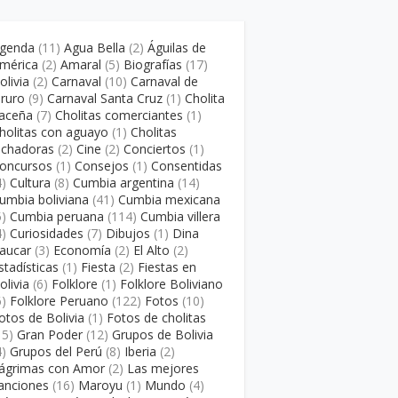
genda
(11)
Agua Bella
(2)
Águilas de
mérica
(2)
Amaral
(5)
Biografías
(17)
olivia
(2)
Carnaval
(10)
Carnaval de
ruro
(9)
Carnaval Santa Cruz
(1)
Cholita
aceña
(7)
Cholitas comerciantes
(1)
holitas con aguayo
(1)
Cholitas
uchadoras
(2)
Cine
(2)
Conciertos
(1)
oncursos
(1)
Consejos
(1)
Consentidas
4)
Cultura
(8)
Cumbia argentina
(14)
umbia boliviana
(41)
Cumbia mexicana
5)
Cumbia peruana
(114)
Cumbia villera
4)
Curiosidades
(7)
Dibujos
(1)
Dina
aucar
(3)
Economía
(2)
El Alto
(2)
stadísticas
(1)
Fiesta
(2)
Fiestas en
olivia
(6)
Folklore
(1)
Folklore Boliviano
6)
Folklore Peruano
(122)
Fotos
(10)
otos de Bolivia
(1)
Fotos de cholitas
15)
Gran Poder
(12)
Grupos de Bolivia
4)
Grupos del Perú
(8)
Iberia
(2)
ágrimas con Amor
(2)
Las mejores
anciones
(16)
Maroyu
(1)
Mundo
(4)