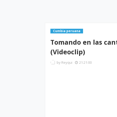
Cumbia peruana
Tomando en las can
(Videoclip)
by
Reyqui
21:21:00