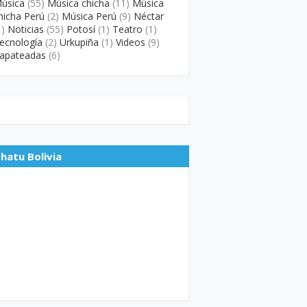
úsica
(55)
Música chicha
(11)
Música
hicha Perú
(2)
Música Perú
(9)
Néctar
1)
Noticias
(55)
Potosí
(1)
Teatro
(1)
ecnología
(2)
Urkupiña
(1)
Videos
(9)
apateadas
(6)
hatu Bolivia