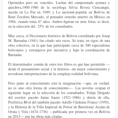
Oprimidos pero no vencidos. Luchas del campesinado aymara y
quechwa,1900-1980 de la socióloga Silvia Rivera Cusicanqui,
nacida en La Paz en 1949; y Lo nacional-popular en Bolivia de
René Zavaleta Mercado, el pensador orureño muerto en México en
1984, cuando tenía 47 años. Ambos figuran en siete listas, es decir,
en la selección del 25% de los consultados.
Muy cerca, el Diccionario histórico de Bolivia coordinado por Josep
M. Barnadas (1941) fue citado seis veces. Se trata, en rigor, de una
obra colectiva, en la que han participado cerca de 300 especialistas
bolivianos y extranjeros por iniciativa y bajo la coordinación de
Barnadas.
El denominador común de estos tres libros es que han permitido —
desde el pensamiento social y la historia—un mejor conocimiento y
novedosas interpretaciones de la compleja realidad boliviana.
Pero junto al conocimiento está la imaginación —que, en verdad,
no es sino otra forma de conocimiento—. Las novelas ocupan el
siguiente lugar en la selección de los consultados. Felipe Delgado
del escritor paceño Jaime Saenz (1921-1986) y detrás de ella,
Periférica Blvd del también paceño Adolfo Cárdenas Franco (1950),
y la Historia de la Villa Imperial de Potosí de Bartolomé Arzáns de
Orsúa y Vela (1674-1736) —publicada por primera vez en Bolivia
en 2013— son las obras más citadas.