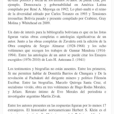
ejemplo, Democracia y gobernabilidad en América Latina
compilado por René A. Mayorga en 1992; Lo pluri-multi o el reino
de la diversidad editado por Carlos Toranzo en 1993 y Tensiones
irresueltas: Bolivia pasado y presente compilado por Crabtree, Gray
Molina y Whitehead en 2009.
Un dato de interés para la bibliografía boliviana es que en las listas
figuran varias obras completas o antologías significativas de un
autor. Junto a las obras completas de Zavaleta está la edición de la
Obra completa de Sergio Almaraz (1928-1968) y los ocho
volúmenes que recogen los trabajos de Gunnar Mendoza (1914-
1994). Entre las antologías de un autor se puede citar los Ensayos
escogidos (1976-2010) de Luis H. Antezana J. (1941)
Los testimonios y biografías no están ausentes. Entre los primeros,
Si me permiten hablar de Domitila Barrios de Chungara y De la
revolución al Pachakuti del dirigente minero y político Filemón
Escóbar. Entre las biografías, Marcelo Quiroga Santa Cruz, el
socialismo vivido, obra en tres volúmenes de Hugo Rodas Morales,
y Jefazo. Retrato íntimo de Evo Morales del periodista e
investigador argentino Martín Zivak.
Entre los autores presentes en las respuestas figuran por lo menos 17
extranjeros. El historiador norteamericano Herbert S. Klein es el