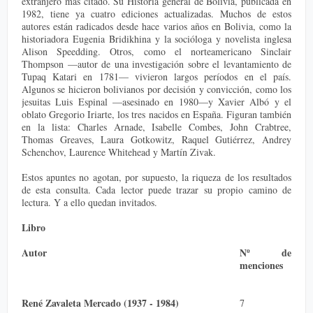
extranjero más citado. Su Historia general de Bolivia, publicada en
1982, tiene ya cuatro ediciones actualizadas. Muchos de estos
autores están radicados desde hace varios años en Bolivia, como la
historiadora Eugenia Bridikhina y la socióloga y novelista inglesa
Alison Speedding. Otros, como el norteamericano Sinclair
Thompson —autor de una investigación sobre el levantamiento de
Tupaq Katari en 1781— vivieron largos períodos en el país.
Algunos se hicieron bolivianos por decisión y convicción, como los
jesuitas Luis Espinal —asesinado en 1980—y Xavier Albó y el
oblato Gregorio Iriarte, los tres nacidos en España. Figuran también
en la lista: Charles Arnade, Isabelle Combes, John Crabtree,
Thomas Greaves, Laura Gotkowitz, Raquel Gutiérrez, Andrey
Schenchov, Laurence Whitehead y Martín Zivak.
Estos apuntes no agotan, por supuesto, la riqueza de los resultados
de esta consulta. Cada lector puede trazar su propio camino de
lectura. Y a ello quedan invitados.
Libro
Autor
Nº de
menciones
René Zavaleta Mercado (1937 - 1984)
7