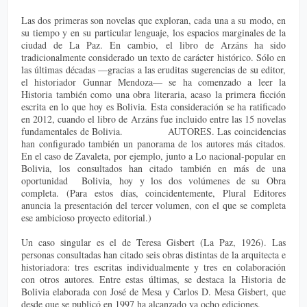
Las dos primeras son novelas que exploran, cada una a su modo, en
su tiempo y en su particular lenguaje, los espacios marginales de la
ciudad de La Paz. En cambio, el libro de Arzáns ha sido
tradicionalmente considerado un texto de carácter histórico. Sólo en
las últimas décadas —gracias a las eruditas sugerencias de su editor,
el historiador Gunnar Mendoza— se ha comenzado a leer la
Historia también como una obra literaria, acaso la primera ficción
escrita en lo que hoy es Bolivia. Esta consideración se ha ratificado
en 2012, cuando el libro de Arzáns fue incluido entre las 15 novelas
fundamentales de Bolivia. AUTORES. Las coincidencias
han configurado también un panorama de los autores más citados.
En el caso de Zavaleta, por ejemplo, junto a Lo nacional-popular en
Bolivia, los consultados han citado también en más de una
oportunidad Bolivia, hoy y los dos volúmenes de su Obra
completa. (Para estos días, coincidentemente, Plural Editores
anuncia la presentación del tercer volumen, con el que se completa
ese ambicioso proyecto editorial.)
Un caso singular es el de Teresa Gisbert (La Paz, 1926). Las
personas consultadas han citado seis obras distintas de la arquitecta e
historiadora: tres escritas individualmente y tres en colaboración
con otros autores. Entre estas últimas, se destaca la Historia de
Bolivia elaborada con José de Mesa y Carlos D. Mesa Gisbert, que
desde que se publicó en 1997 ha alcanzado ya ocho ediciones.