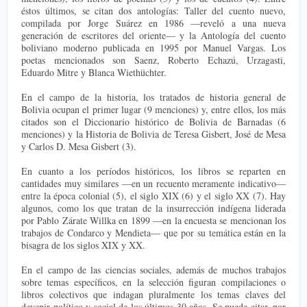
éstos últimos, se citan dos antologías: Taller del cuento nuevo,
compilada por Jorge Suárez en 1986 —reveló a una nueva
generación de escritores del oriente— y la Antología del cuento
boliviano moderno publicada en 1995 por Manuel Vargas. Los
poetas mencionados son Saenz, Roberto Echazú, Urzagasti,
Eduardo Mitre y Blanca Wiethüchter.
En el campo de la historia, los tratados de historia general de
Bolivia ocupan el primer lugar (9 menciones) y, entre ellos, los más
citados son el Diccionario histórico de Bolivia de Barnadas (6
menciones) y la Historia de Bolivia de Teresa Gisbert, José de Mesa
y Carlos D. Mesa Gisbert (3).
En cuanto a los períodos históricos, los libros se reparten en
cantidades muy similares —en un recuento meramente indicativo—
entre la época colonial (5), el siglo XIX (6) y el siglo XX (7). Hay
algunos, como los que tratan de la insurrección indígena liderada
por Pablo Zárate Willka en 1899 —en la encuesta se mencionan los
trabajos de Condarco y Mendieta— que por su temática están en la
bisagra de los siglos XIX y XX.
En el campo de las ciencias sociales, además de muchos trabajos
sobre temas específicos, en la selección figuran compilaciones o
libros colectivos que indagan pluralmente los temas claves del
devenir político y social de los últimos 30 años. Se puede citar, por