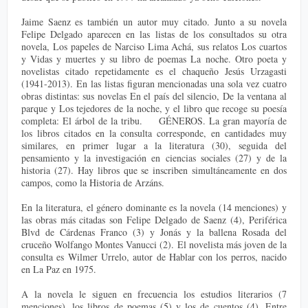
Jaime Saenz es también un autor muy citado. Junto a su novela
Felipe Delgado aparecen en las listas de los consultados su otra
novela, Los papeles de Narciso Lima Achá, sus relatos Los cuartos
y Vidas y muertes y su libro de poemas La noche. Otro poeta y
novelistas citado repetidamente es el chaqueño Jesús Urzagasti
(1941-2013). En las listas figuran mencionadas una sola vez cuatro
obras distintas: sus novelas En el país del silencio, De la ventana al
parque y Los tejedores de la noche, y el libro que recoge su poesía
completa: El árbol de la tribu. GÉNEROS. La gran mayoría de
los libros citados en la consulta corresponde, en cantidades muy
similares, en primer lugar a la literatura (30), seguida del
pensamiento y la investigación en ciencias sociales (27) y de la
historia (27). Hay libros que se inscriben simultáneamente en dos
campos, como la Historia de Arzáns.
En la literatura, el género dominante es la novela (14 menciones) y
las obras más citadas son Felipe Delgado de Saenz (4), Periférica
Blvd de Cárdenas Franco (3) y Jonás y la ballena Rosada del
cruceño Wolfango Montes Vanucci (2). El novelista más joven de la
consulta es Wilmer Urrelo, autor de Hablar con los perros, nacido
en La Paz en 1975.
A la novela le siguen en frecuencia los estudios literarios (7
menciones), los libros de poemas (5) y los de cuentos (4). Entre