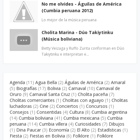
No me olvides - Águilas de América
(Cumbia peruana 2012)
Lo mejor de la música peruana
Cholita Marina - Dúo Takiytinku
(Música boliviana)
Betty Veizaga y Ruffo Zurita conforman en Dúo
Takiytinku e interpretan e…
Agenda
(11)
Agua Bella
(2)
Águilas de América
(2)
Amaral
(5)
Biografías
(17)
Bolivia
(2)
Carnaval
(10)
Carnaval de
Oruro
(9)
Carnaval Santa Cruz
(1)
Cholita paceña
(7)
Cholitas comerciantes
(1)
Cholitas con aguayo
(1)
Cholitas
luchadoras
(2)
Cine
(2)
Conciertos
(1)
Concursos
(1)
Consejos
(1)
Consentidas
(4)
Cultura
(8)
Cumbia argentina
(14)
Cumbia boliviana
(41)
Cumbia mexicana
(5)
Cumbia
peruana
(114)
Cumbia villera
(4)
Curiosidades
(7)
Dibujos
(1)
Dina Paucar
(3)
Economía
(2)
El Alto
(2)
Estadísticas
(1)
Fiesta
(2)
Fiestas en Bolivia
(6)
Folklore
(1)
Folklore