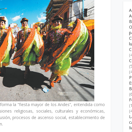
A
A
B
O
p
C
l
C
(
C
(
(
P
E
B
(
F
e forma la “fiesta mayor de los Andes”, entendida como
(
ones religiosas, sociales, culturales y económicas,
(
L
clusión, procesos de ascenso social, establecimiento de
c
n.
M