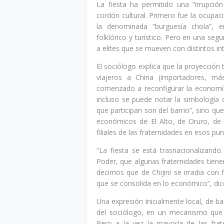
La fiesta ha permitido una “irrupci
cordón cultural. Primero fue la ocupac
la denominada “burguesía chola”, e
folklórico y turístico. Pero en una seg
a elites que se mueven con distintos in
El sociólogo explica que la proyección
viajeros a China (importadores, má
comenzado a reconfigurar la economí
incluso se puede notar la simbología 
que participan son del barrio”, sino q
económicos de El Alto, de Oruro, de 
filiales de las fraternidades en esos pu
“La fiesta se está trasnacionalizan
Poder, que algunas fraternidades tien
decimos que de Chijini se irradia con f
que se consolida en lo económico”, di
Una expresión inicialmente local, de bar
del sociólogo, en un mecanismo que 
Pero a la vez la mayoría de las frat