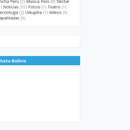
hicha Perú
(2)
Música Perú
(9)
Néctar
1)
Noticias
(55)
Potosí
(1)
Teatro
(1)
ecnología
(2)
Urkupiña
(1)
Videos
(9)
apateadas
(6)
hatu Bolivia