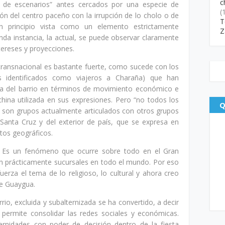
c
ón de escenarios” antes cercados por una especie de
(
ión del centro paceño con la irrupción de lo cholo o de
T
n principio vista como un elemento estrictamente
Z
unda instancia, la actual, se puede observar claramente
tereses y proyecciones.
 transnacional es bastante fuerte, como sucede con los
s identificados como viajeros a Charaña) que han
a del barrio en términos de movimiento económico e
china utilizada en sus expresiones. Pero “no todos los
Q
ue son grupos actualmente articulados con otros grupos
Santa Cruz y del exterior de país, que se expresa en
ntos geográficos.
do. Es un fenómeno que ocurre sobre todo en el Gran
en prácticamente sucursales en todo el mundo. Por eso
uerza el tema de lo religioso, lo cultural y ahora creo
ce Guaygua.
rio, excluida y subalternizada se ha convertido, a decir
permite consolidar las redes sociales y económicas.
ernidades con poder de decisión dentro de la fiesta