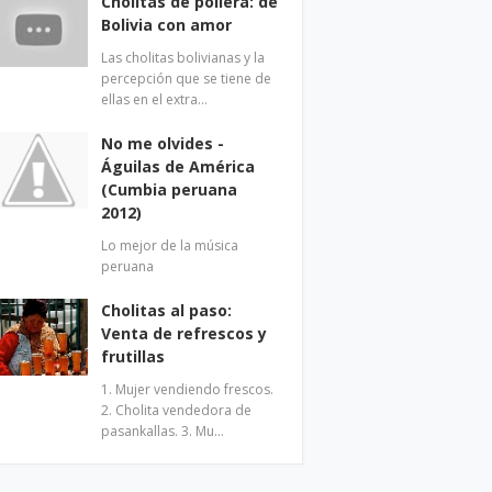
Cholitas de pollera: de
Bolivia con amor
Las cholitas bolivianas y la
percepción que se tiene de
ellas en el extra…
No me olvides -
Águilas de América
(Cumbia peruana
2012)
Lo mejor de la música
peruana
Cholitas al paso:
Venta de refrescos y
frutillas
1. Mujer vendiendo frescos.
2. Cholita vendedora de
pasankallas. 3. Mu…