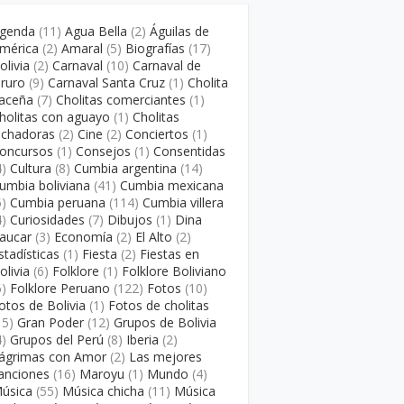
genda
(11)
Agua Bella
(2)
Águilas de
mérica
(2)
Amaral
(5)
Biografías
(17)
olivia
(2)
Carnaval
(10)
Carnaval de
ruro
(9)
Carnaval Santa Cruz
(1)
Cholita
aceña
(7)
Cholitas comerciantes
(1)
holitas con aguayo
(1)
Cholitas
uchadoras
(2)
Cine
(2)
Conciertos
(1)
oncursos
(1)
Consejos
(1)
Consentidas
4)
Cultura
(8)
Cumbia argentina
(14)
umbia boliviana
(41)
Cumbia mexicana
5)
Cumbia peruana
(114)
Cumbia villera
4)
Curiosidades
(7)
Dibujos
(1)
Dina
aucar
(3)
Economía
(2)
El Alto
(2)
stadísticas
(1)
Fiesta
(2)
Fiestas en
olivia
(6)
Folklore
(1)
Folklore Boliviano
6)
Folklore Peruano
(122)
Fotos
(10)
otos de Bolivia
(1)
Fotos de cholitas
15)
Gran Poder
(12)
Grupos de Bolivia
4)
Grupos del Perú
(8)
Iberia
(2)
ágrimas con Amor
(2)
Las mejores
anciones
(16)
Maroyu
(1)
Mundo
(4)
úsica
(55)
Música chicha
(11)
Música