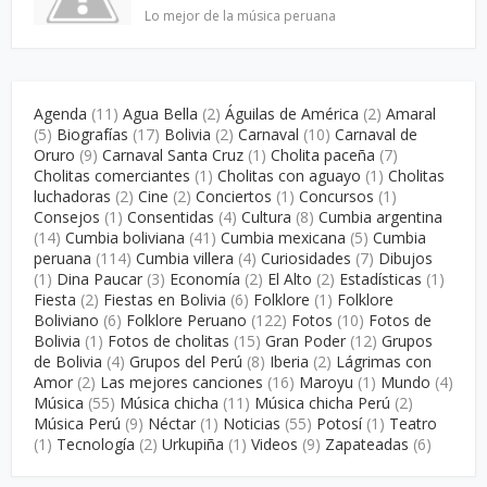
Lo mejor de la música peruana
Agenda
(11)
Agua Bella
(2)
Águilas de América
(2)
Amaral
(5)
Biografías
(17)
Bolivia
(2)
Carnaval
(10)
Carnaval de
Oruro
(9)
Carnaval Santa Cruz
(1)
Cholita paceña
(7)
Cholitas comerciantes
(1)
Cholitas con aguayo
(1)
Cholitas
luchadoras
(2)
Cine
(2)
Conciertos
(1)
Concursos
(1)
Consejos
(1)
Consentidas
(4)
Cultura
(8)
Cumbia argentina
(14)
Cumbia boliviana
(41)
Cumbia mexicana
(5)
Cumbia
peruana
(114)
Cumbia villera
(4)
Curiosidades
(7)
Dibujos
(1)
Dina Paucar
(3)
Economía
(2)
El Alto
(2)
Estadísticas
(1)
Fiesta
(2)
Fiestas en Bolivia
(6)
Folklore
(1)
Folklore
Boliviano
(6)
Folklore Peruano
(122)
Fotos
(10)
Fotos de
Bolivia
(1)
Fotos de cholitas
(15)
Gran Poder
(12)
Grupos
de Bolivia
(4)
Grupos del Perú
(8)
Iberia
(2)
Lágrimas con
Amor
(2)
Las mejores canciones
(16)
Maroyu
(1)
Mundo
(4)
Música
(55)
Música chicha
(11)
Música chicha Perú
(2)
Música Perú
(9)
Néctar
(1)
Noticias
(55)
Potosí
(1)
Teatro
(1)
Tecnología
(2)
Urkupiña
(1)
Videos
(9)
Zapateadas
(6)