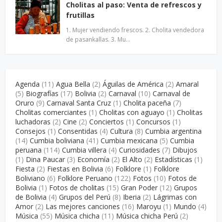
Cholitas al paso: Venta de refrescos y
frutillas
1. Mujer vendiendo frescos. 2. Cholita vendedora
de pasankallas. 3. Mu…
Agenda
(11)
Agua Bella
(2)
Águilas de América
(2)
Amaral
(5)
Biografías
(17)
Bolivia
(2)
Carnaval
(10)
Carnaval de
Oruro
(9)
Carnaval Santa Cruz
(1)
Cholita paceña
(7)
Cholitas comerciantes
(1)
Cholitas con aguayo
(1)
Cholitas
luchadoras
(2)
Cine
(2)
Conciertos
(1)
Concursos
(1)
Consejos
(1)
Consentidas
(4)
Cultura
(8)
Cumbia argentina
(14)
Cumbia boliviana
(41)
Cumbia mexicana
(5)
Cumbia
peruana
(114)
Cumbia villera
(4)
Curiosidades
(7)
Dibujos
(1)
Dina Paucar
(3)
Economía
(2)
El Alto
(2)
Estadísticas
(1)
Fiesta
(2)
Fiestas en Bolivia
(6)
Folklore
(1)
Folklore
Boliviano
(6)
Folklore Peruano
(122)
Fotos
(10)
Fotos de
Bolivia
(1)
Fotos de cholitas
(15)
Gran Poder
(12)
Grupos
de Bolivia
(4)
Grupos del Perú
(8)
Iberia
(2)
Lágrimas con
Amor
(2)
Las mejores canciones
(16)
Maroyu
(1)
Mundo
(4)
Música
(55)
Música chicha
(11)
Música chicha Perú
(2)