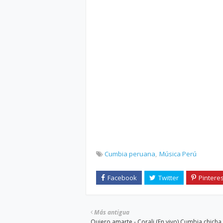
Cumbia peruana
Música Perú
Más antigua
Quiero amarte - Corali (En vivo) Cumbia chicha