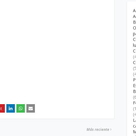
A
A
B
O
p
C
l
C
(
C
(
(
P
E
B
(
F
(
(
L
c
Más reciente
M