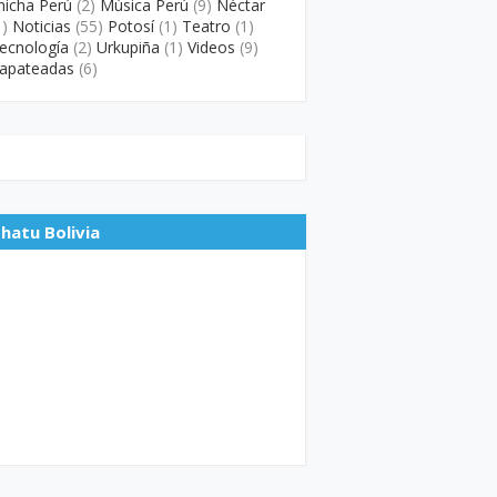
hicha Perú
(2)
Música Perú
(9)
Néctar
1)
Noticias
(55)
Potosí
(1)
Teatro
(1)
ecnología
(2)
Urkupiña
(1)
Videos
(9)
apateadas
(6)
hatu Bolivia