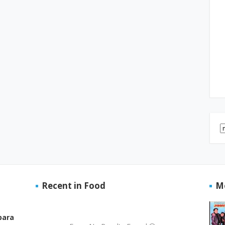
Recent in Food
M
para