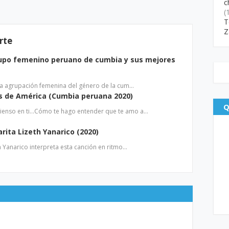
c
(
T
Z
rte
rupo femenino peruano de cumbia y sus mejores
una agrupación femenina del género de la cum…
s de América (Cumbia peruana 2020)
Q
ienso en ti…Cómo te hago entender que te amo a…
rita Lizeth Yanarico (2020)
h Yanarico interpreta esta canción en ritmo…