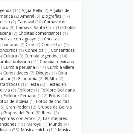
genda
(11)
Agua Bella
(2)
Águilas de
mérica
(2)
Amaral
(5)
Biografías
(17)
olivia
(2)
Carnaval
(10)
Carnaval de
ruro
(9)
Carnaval Santa Cruz
(1)
Cholita
aceña
(7)
Cholitas comerciantes
(1)
holitas con aguayo
(1)
Cholitas
uchadoras
(2)
Cine
(2)
Conciertos
(1)
oncursos
(1)
Consejos
(1)
Consentidas
4)
Cultura
(8)
Cumbia argentina
(14)
umbia boliviana
(41)
Cumbia mexicana
5)
Cumbia peruana
(114)
Cumbia villera
4)
Curiosidades
(7)
Dibujos
(1)
Dina
aucar
(3)
Economía
(2)
El Alto
(2)
stadísticas
(1)
Fiesta
(2)
Fiestas en
olivia
(6)
Folklore
(1)
Folklore Boliviano
6)
Folklore Peruano
(122)
Fotos
(10)
otos de Bolivia
(1)
Fotos de cholitas
15)
Gran Poder
(12)
Grupos de Bolivia
4)
Grupos del Perú
(8)
Iberia
(2)
ágrimas con Amor
(2)
Las mejores
anciones
(16)
Maroyu
(1)
Mundo
(4)
úsica
(55)
Música chicha
(11)
Música