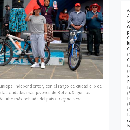
A
A
B
O
p
C
l
C
(
C
(
(
P
E
nicipal independiente y con el rango de ciudad el 6 de
B
 las ciudades más jóvenes de Bolivia. Según los
(
F
da urbe más poblada del país.//
Página Siete
(
(
L
c
M