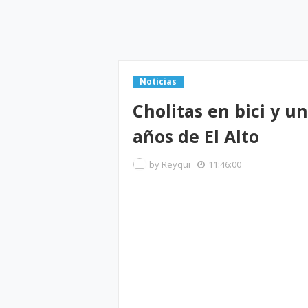
Noticias
Cholitas en bici y u
años de El Alto
by
Reyqui
11:46:00