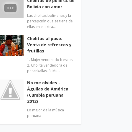
Cholitas de pollera: de
Bolivia con amor
Las cholitas bolivianas y la
percepción que se tiene de
ellas en el extra…
Cholitas al paso:
Venta de refrescos y
frutillas
1. Mujer vendiendo frescos.
2. Cholita vendedora de
pasankallas. 3. Mu…
No me olvides -
Águilas de América
(Cumbia peruana
2012)
Lo mejor de la música
peruana