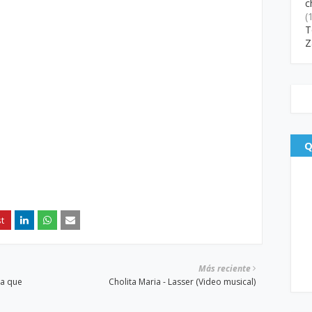
c
(
T
Z
Q
Más reciente
ra que
Cholita Maria - Lasser (Video musical)