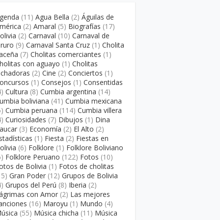
genda
(11)
Agua Bella
(2)
Águilas de
mérica
(2)
Amaral
(5)
Biografías
(17)
olivia
(2)
Carnaval
(10)
Carnaval de
ruro
(9)
Carnaval Santa Cruz
(1)
Cholita
aceña
(7)
Cholitas comerciantes
(1)
holitas con aguayo
(1)
Cholitas
uchadoras
(2)
Cine
(2)
Conciertos
(1)
oncursos
(1)
Consejos
(1)
Consentidas
4)
Cultura
(8)
Cumbia argentina
(14)
umbia boliviana
(41)
Cumbia mexicana
5)
Cumbia peruana
(114)
Cumbia villera
4)
Curiosidades
(7)
Dibujos
(1)
Dina
aucar
(3)
Economía
(2)
El Alto
(2)
stadísticas
(1)
Fiesta
(2)
Fiestas en
olivia
(6)
Folklore
(1)
Folklore Boliviano
6)
Folklore Peruano
(122)
Fotos
(10)
otos de Bolivia
(1)
Fotos de cholitas
15)
Gran Poder
(12)
Grupos de Bolivia
4)
Grupos del Perú
(8)
Iberia
(2)
ágrimas con Amor
(2)
Las mejores
anciones
(16)
Maroyu
(1)
Mundo
(4)
úsica
(55)
Música chicha
(11)
Música