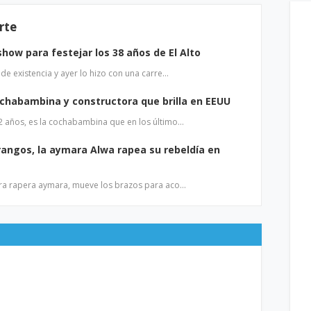
rte
 show para festejar los 38 años de El Alto
 de existencia y ayer lo hizo con una carre…
cochabambina y constructora que brilla en EEUU
32 años, es la cochabambina que en los último…
angos, la aymara Alwa rapea su rebeldía en
mera rapera aymara, mueve los brazos para aco…