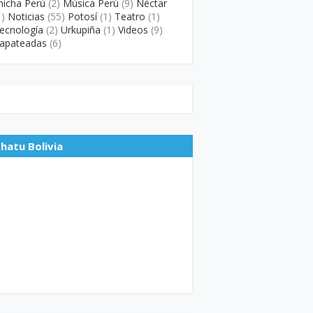
hicha Perú
(2)
Música Perú
(9)
Néctar
1)
Noticias
(55)
Potosí
(1)
Teatro
(1)
ecnología
(2)
Urkupiña
(1)
Videos
(9)
apateadas
(6)
hatu Bolivia