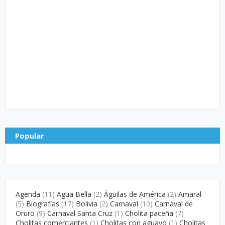
Popular
Agenda
(11)
Agua Bella
(2)
Águilas de América
(2)
Amaral
(5)
Biografías
(17)
Bolivia
(2)
Carnaval
(10)
Carnaval de
Oruro
(9)
Carnaval Santa Cruz
(1)
Cholita paceña
(7)
Cholitas comerciantes
(1)
Cholitas con aguayo
(1)
Cholitas