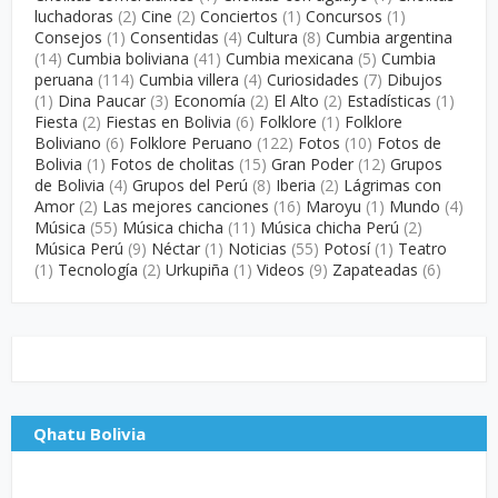
luchadoras
(2)
Cine
(2)
Conciertos
(1)
Concursos
(1)
Consejos
(1)
Consentidas
(4)
Cultura
(8)
Cumbia argentina
(14)
Cumbia boliviana
(41)
Cumbia mexicana
(5)
Cumbia
peruana
(114)
Cumbia villera
(4)
Curiosidades
(7)
Dibujos
(1)
Dina Paucar
(3)
Economía
(2)
El Alto
(2)
Estadísticas
(1)
Fiesta
(2)
Fiestas en Bolivia
(6)
Folklore
(1)
Folklore
Boliviano
(6)
Folklore Peruano
(122)
Fotos
(10)
Fotos de
Bolivia
(1)
Fotos de cholitas
(15)
Gran Poder
(12)
Grupos
de Bolivia
(4)
Grupos del Perú
(8)
Iberia
(2)
Lágrimas con
Amor
(2)
Las mejores canciones
(16)
Maroyu
(1)
Mundo
(4)
Música
(55)
Música chicha
(11)
Música chicha Perú
(2)
Música Perú
(9)
Néctar
(1)
Noticias
(55)
Potosí
(1)
Teatro
(1)
Tecnología
(2)
Urkupiña
(1)
Videos
(9)
Zapateadas
(6)
Qhatu Bolivia