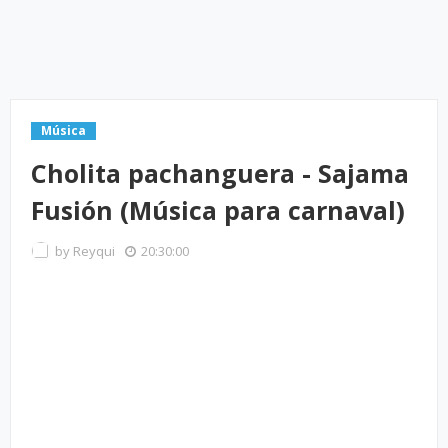
Música
Cholita pachanguera - Sajama
Fusión (Música para carnaval)
by
Reyqui
20:30:00