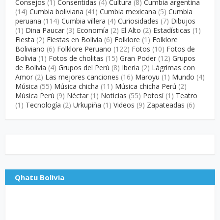
Consejos
(1)
Consentidas
(4)
Cultura
(8)
Cumbia argentina
(14)
Cumbia boliviana
(41)
Cumbia mexicana
(5)
Cumbia
peruana
(114)
Cumbia villera
(4)
Curiosidades
(7)
Dibujos
(1)
Dina Paucar
(3)
Economía
(2)
El Alto
(2)
Estadísticas
(1)
Fiesta
(2)
Fiestas en Bolivia
(6)
Folklore
(1)
Folklore
Boliviano
(6)
Folklore Peruano
(122)
Fotos
(10)
Fotos de
Bolivia
(1)
Fotos de cholitas
(15)
Gran Poder
(12)
Grupos
de Bolivia
(4)
Grupos del Perú
(8)
Iberia
(2)
Lágrimas con
Amor
(2)
Las mejores canciones
(16)
Maroyu
(1)
Mundo
(4)
Música
(55)
Música chicha
(11)
Música chicha Perú
(2)
Música Perú
(9)
Néctar
(1)
Noticias
(55)
Potosí
(1)
Teatro
(1)
Tecnología
(2)
Urkupiña
(1)
Videos
(9)
Zapateadas
(6)
Qhatu Bolivia