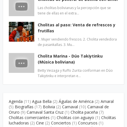
Las cholitas bolivianas y la percepción que se
tiene de ellas en el extra…
Cholitas al paso: Venta de refrescos y
frutillas
1. Mujer vendiendo frescos. 2. Cholita vendedora
de pasankallas. 3. Mu…
Cholita Marina - Dúo Takiytinku
(Música boliviana)
Betty Veizaga y Ruffo Zurita conforman en Dúo
Takiytinku e interpretan e…
Agenda
(11)
Agua Bella
(2)
Águilas de América
(2)
Amaral
(5)
Biografías
(17)
Bolivia
(2)
Carnaval
(10)
Carnaval de
Oruro
(9)
Carnaval Santa Cruz
(1)
Cholita paceña
(7)
Cholitas comerciantes
(1)
Cholitas con aguayo
(1)
Cholitas
luchadoras
(2)
Cine
(2)
Conciertos
(1)
Concursos
(1)