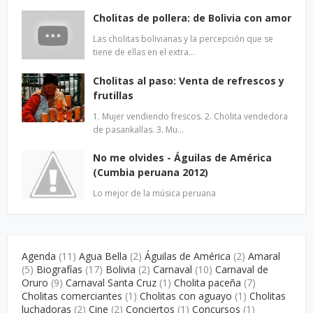
Cholitas de pollera: de Bolivia con amor
Las cholitas bolivianas y la percepción que se
tiene de ellas en el extra…
Cholitas al paso: Venta de refrescos y
frutillas
1. Mujer vendiendo frescos. 2. Cholita vendedora
de pasankallas. 3. Mu…
No me olvides - Águilas de América
(Cumbia peruana 2012)
Lo mejor de la música peruana
Agenda
(11)
Agua Bella
(2)
Águilas de América
(2)
Amaral
(5)
Biografías
(17)
Bolivia
(2)
Carnaval
(10)
Carnaval de
Oruro
(9)
Carnaval Santa Cruz
(1)
Cholita paceña
(7)
Cholitas comerciantes
(1)
Cholitas con aguayo
(1)
Cholitas
luchadoras
(2)
Cine
(2)
Conciertos
(1)
Concursos
(1)