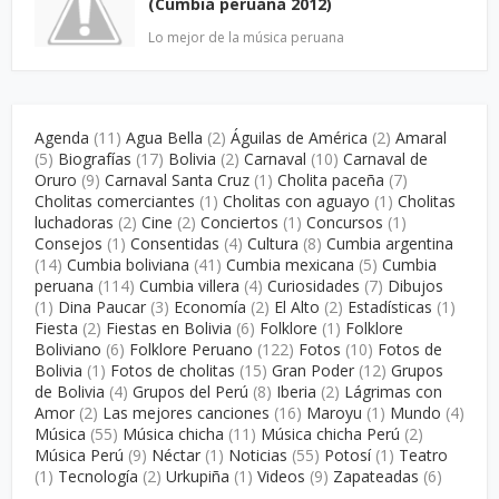
(Cumbia peruana 2012)
Lo mejor de la música peruana
Agenda
(11)
Agua Bella
(2)
Águilas de América
(2)
Amaral
(5)
Biografías
(17)
Bolivia
(2)
Carnaval
(10)
Carnaval de
Oruro
(9)
Carnaval Santa Cruz
(1)
Cholita paceña
(7)
Cholitas comerciantes
(1)
Cholitas con aguayo
(1)
Cholitas
luchadoras
(2)
Cine
(2)
Conciertos
(1)
Concursos
(1)
Consejos
(1)
Consentidas
(4)
Cultura
(8)
Cumbia argentina
(14)
Cumbia boliviana
(41)
Cumbia mexicana
(5)
Cumbia
peruana
(114)
Cumbia villera
(4)
Curiosidades
(7)
Dibujos
(1)
Dina Paucar
(3)
Economía
(2)
El Alto
(2)
Estadísticas
(1)
Fiesta
(2)
Fiestas en Bolivia
(6)
Folklore
(1)
Folklore
Boliviano
(6)
Folklore Peruano
(122)
Fotos
(10)
Fotos de
Bolivia
(1)
Fotos de cholitas
(15)
Gran Poder
(12)
Grupos
de Bolivia
(4)
Grupos del Perú
(8)
Iberia
(2)
Lágrimas con
Amor
(2)
Las mejores canciones
(16)
Maroyu
(1)
Mundo
(4)
Música
(55)
Música chicha
(11)
Música chicha Perú
(2)
Música Perú
(9)
Néctar
(1)
Noticias
(55)
Potosí
(1)
Teatro
(1)
Tecnología
(2)
Urkupiña
(1)
Videos
(9)
Zapateadas
(6)