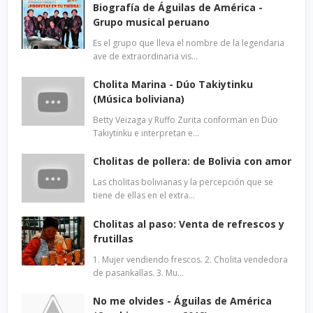
Biografía de Águilas de América -
Grupo musical peruano
Es el grupo que lleva el nombre de la legendaria
ave de extraordinaria vis…
Cholita Marina - Dúo Takiytinku
(Música boliviana)
Betty Veizaga y Ruffo Zurita conforman en Dúo
Takiytinku e interpretan e…
Cholitas de pollera: de Bolivia con amor
Las cholitas bolivianas y la percepción que se
tiene de ellas en el extra…
Cholitas al paso: Venta de refrescos y
frutillas
1. Mujer vendiendo frescos. 2. Cholita vendedora
de pasankallas. 3. Mu…
No me olvides - Águilas de América