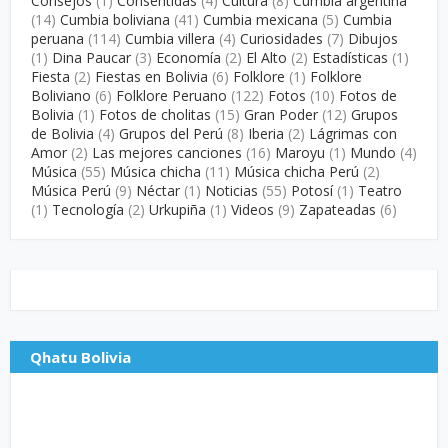
Consejos
(1)
Consentidas
(4)
Cultura
(8)
Cumbia argentina
(14)
Cumbia boliviana
(41)
Cumbia mexicana
(5)
Cumbia
peruana
(114)
Cumbia villera
(4)
Curiosidades
(7)
Dibujos
(1)
Dina Paucar
(3)
Economía
(2)
El Alto
(2)
Estadísticas
(1)
Fiesta
(2)
Fiestas en Bolivia
(6)
Folklore
(1)
Folklore
Boliviano
(6)
Folklore Peruano
(122)
Fotos
(10)
Fotos de
Bolivia
(1)
Fotos de cholitas
(15)
Gran Poder
(12)
Grupos
de Bolivia
(4)
Grupos del Perú
(8)
Iberia
(2)
Lágrimas con
Amor
(2)
Las mejores canciones
(16)
Maroyu
(1)
Mundo
(4)
Música
(55)
Música chicha
(11)
Música chicha Perú
(2)
Música Perú
(9)
Néctar
(1)
Noticias
(55)
Potosí
(1)
Teatro
(1)
Tecnología
(2)
Urkupiña
(1)
Videos
(9)
Zapateadas
(6)
Qhatu Bolivia