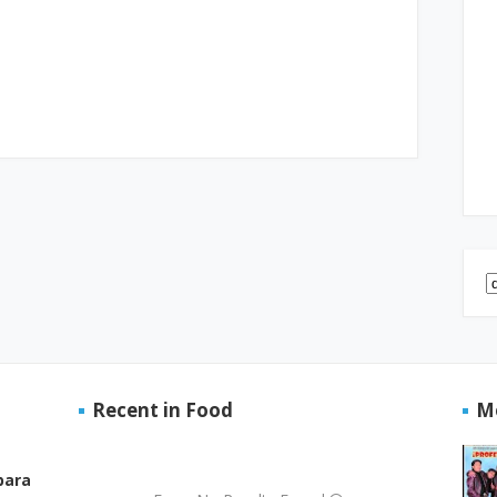
Recent in Food
M
para