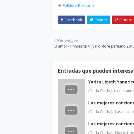
Folklore Peruano
Más antigua
El amor - Princesita Mily (Folklore peruano 201
Entradas que pueden interesa
Yarita Lizeth Yanaric
(Onda Chicha). La cantante
Las mejores cancione
(Onda Chicha).- Las canci
Las mejores cancion
(Onda Chicha).- Hoy te tr