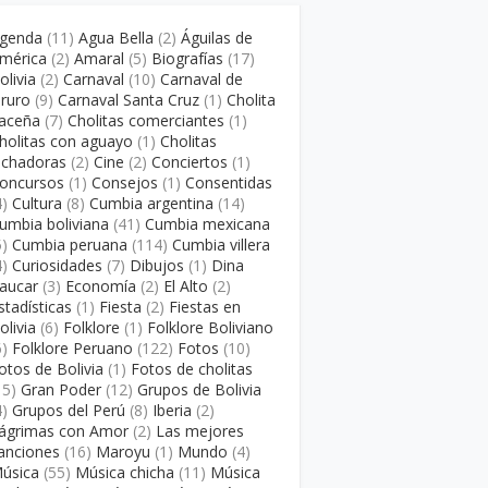
genda
(11)
Agua Bella
(2)
Águilas de
mérica
(2)
Amaral
(5)
Biografías
(17)
olivia
(2)
Carnaval
(10)
Carnaval de
ruro
(9)
Carnaval Santa Cruz
(1)
Cholita
aceña
(7)
Cholitas comerciantes
(1)
holitas con aguayo
(1)
Cholitas
uchadoras
(2)
Cine
(2)
Conciertos
(1)
oncursos
(1)
Consejos
(1)
Consentidas
4)
Cultura
(8)
Cumbia argentina
(14)
umbia boliviana
(41)
Cumbia mexicana
5)
Cumbia peruana
(114)
Cumbia villera
4)
Curiosidades
(7)
Dibujos
(1)
Dina
aucar
(3)
Economía
(2)
El Alto
(2)
stadísticas
(1)
Fiesta
(2)
Fiestas en
olivia
(6)
Folklore
(1)
Folklore Boliviano
6)
Folklore Peruano
(122)
Fotos
(10)
otos de Bolivia
(1)
Fotos de cholitas
15)
Gran Poder
(12)
Grupos de Bolivia
4)
Grupos del Perú
(8)
Iberia
(2)
ágrimas con Amor
(2)
Las mejores
anciones
(16)
Maroyu
(1)
Mundo
(4)
úsica
(55)
Música chicha
(11)
Música