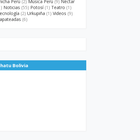
hicha Perú
(2)
Música Perú
(9)
Néctar
1)
Noticias
(55)
Potosí
(1)
Teatro
(1)
ecnología
(2)
Urkupiña
(1)
Videos
(9)
apateadas
(6)
hatu Bolivia