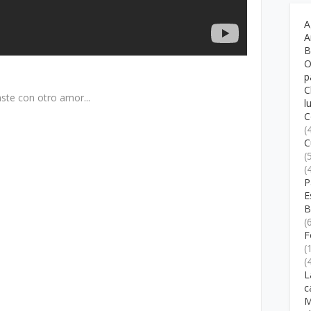
A
A
B
O
p
C
ste con otro amor...
l
C
(
C
(
(
P
E
B
(
F
(
(
L
c
M