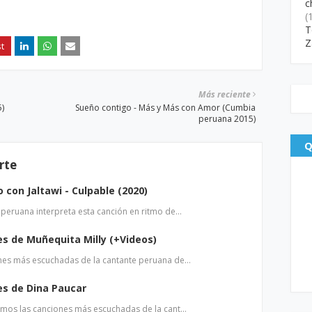
c
(
T
Z
Más reciente
5)
Sueño contigo - Más y Más con Amor (Cumbia
peruana 2015)
Q
rte
o con Jaltawi - Culpable (2020)
 peruana interpreta esta canción en ritmo de…
s de Muñequita Milly (+Videos)
ones más escuchadas de la cantante peruana de…
es de Dina Paucar
aemos las canciones más escuchadas de la cant…