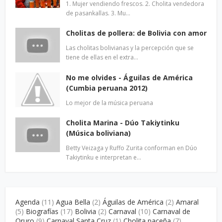
1. Mujer vendiendo frescos. 2. Cholita vendedora
de pasankallas. 3. Mu…
Cholitas de pollera: de Bolivia con amor
Las cholitas bolivianas y la percepción que se
tiene de ellas en el extra…
No me olvides - Águilas de América
(Cumbia peruana 2012)
Lo mejor de la música peruana
Cholita Marina - Dúo Takiytinku
(Música boliviana)
Betty Veizaga y Ruffo Zurita conforman en Dúo
Takiytinku e interpretan e…
Agenda
(11)
Agua Bella
(2)
Águilas de América
(2)
Amaral
(5)
Biografías
(17)
Bolivia
(2)
Carnaval
(10)
Carnaval de
Oruro
(9)
Carnaval Santa Cruz
(1)
Cholita paceña
(7)