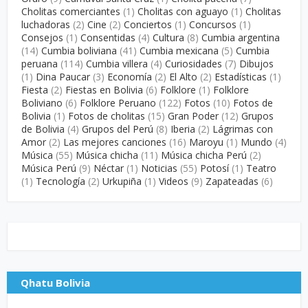
Cholitas comerciantes
(1)
Cholitas con aguayo
(1)
Cholitas
luchadoras
(2)
Cine
(2)
Conciertos
(1)
Concursos
(1)
Consejos
(1)
Consentidas
(4)
Cultura
(8)
Cumbia argentina
(14)
Cumbia boliviana
(41)
Cumbia mexicana
(5)
Cumbia
peruana
(114)
Cumbia villera
(4)
Curiosidades
(7)
Dibujos
(1)
Dina Paucar
(3)
Economía
(2)
El Alto
(2)
Estadísticas
(1)
Fiesta
(2)
Fiestas en Bolivia
(6)
Folklore
(1)
Folklore
Boliviano
(6)
Folklore Peruano
(122)
Fotos
(10)
Fotos de
Bolivia
(1)
Fotos de cholitas
(15)
Gran Poder
(12)
Grupos
de Bolivia
(4)
Grupos del Perú
(8)
Iberia
(2)
Lágrimas con
Amor
(2)
Las mejores canciones
(16)
Maroyu
(1)
Mundo
(4)
Música
(55)
Música chicha
(11)
Música chicha Perú
(2)
Música Perú
(9)
Néctar
(1)
Noticias
(55)
Potosí
(1)
Teatro
(1)
Tecnología
(2)
Urkupiña
(1)
Videos
(9)
Zapateadas
(6)
Qhatu Bolivia