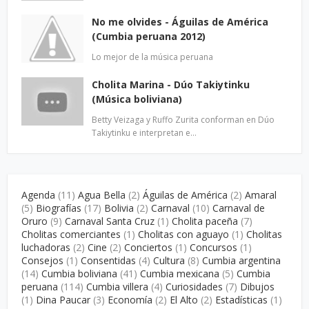
No me olvides - Águilas de América
(Cumbia peruana 2012)
Lo mejor de la música peruana
Cholita Marina - Dúo Takiytinku
(Música boliviana)
Betty Veizaga y Ruffo Zurita conforman en Dúo
Takiytinku e interpretan e…
Agenda
(11)
Agua Bella
(2)
Águilas de América
(2)
Amaral
(5)
Biografías
(17)
Bolivia
(2)
Carnaval
(10)
Carnaval de
Oruro
(9)
Carnaval Santa Cruz
(1)
Cholita paceña
(7)
Cholitas comerciantes
(1)
Cholitas con aguayo
(1)
Cholitas
luchadoras
(2)
Cine
(2)
Conciertos
(1)
Concursos
(1)
Consejos
(1)
Consentidas
(4)
Cultura
(8)
Cumbia argentina
(14)
Cumbia boliviana
(41)
Cumbia mexicana
(5)
Cumbia
peruana
(114)
Cumbia villera
(4)
Curiosidades
(7)
Dibujos
(1)
Dina Paucar
(3)
Economía
(2)
El Alto
(2)
Estadísticas
(1)