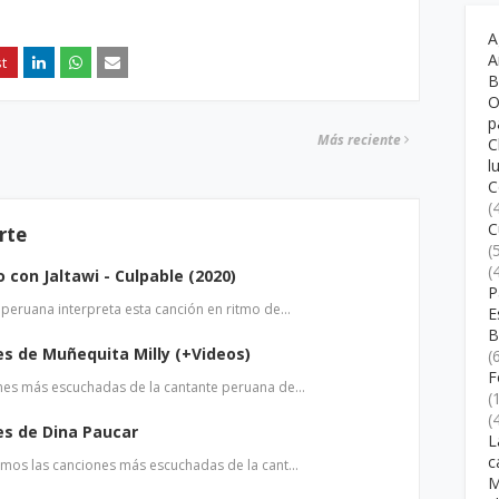
A
A
B
O
p
Más reciente
C
l
C
(
C
rte
(
(
o con Jaltawi - Culpable (2020)
P
 peruana interpreta esta canción en ritmo de…
E
B
s de Muñequita Milly (+Videos)
(
F
ones más escuchadas de la cantante peruana de…
(
(
es de Dina Paucar
L
c
aemos las canciones más escuchadas de la cant…
M