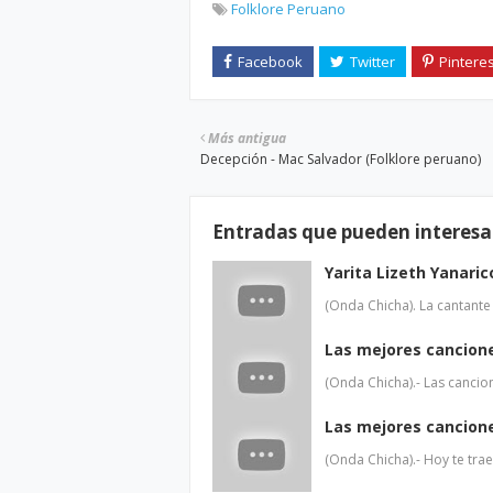
Folklore Peruano
Más antigua
Decepción - Mac Salvador (Folklore peruano)
Entradas que pueden interesa
Yarita Lizeth Yanaric
(Onda Chicha). La cantante
Las mejores cancione
(Onda Chicha).- Las canci
Las mejores cancion
(Onda Chicha).- Hoy te tr