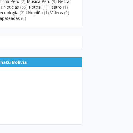
hicha Perú
(2)
Música Perú
(9)
Néctar
1)
Noticias
(55)
Potosí
(1)
Teatro
(1)
ecnología
(2)
Urkupiña
(1)
Videos
(9)
apateadas
(6)
hatu Bolivia