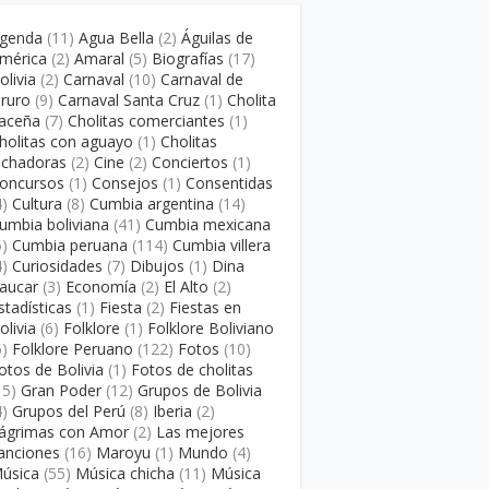
genda
(11)
Agua Bella
(2)
Águilas de
mérica
(2)
Amaral
(5)
Biografías
(17)
olivia
(2)
Carnaval
(10)
Carnaval de
ruro
(9)
Carnaval Santa Cruz
(1)
Cholita
aceña
(7)
Cholitas comerciantes
(1)
holitas con aguayo
(1)
Cholitas
uchadoras
(2)
Cine
(2)
Conciertos
(1)
oncursos
(1)
Consejos
(1)
Consentidas
4)
Cultura
(8)
Cumbia argentina
(14)
umbia boliviana
(41)
Cumbia mexicana
5)
Cumbia peruana
(114)
Cumbia villera
4)
Curiosidades
(7)
Dibujos
(1)
Dina
aucar
(3)
Economía
(2)
El Alto
(2)
stadísticas
(1)
Fiesta
(2)
Fiestas en
olivia
(6)
Folklore
(1)
Folklore Boliviano
6)
Folklore Peruano
(122)
Fotos
(10)
otos de Bolivia
(1)
Fotos de cholitas
15)
Gran Poder
(12)
Grupos de Bolivia
4)
Grupos del Perú
(8)
Iberia
(2)
ágrimas con Amor
(2)
Las mejores
anciones
(16)
Maroyu
(1)
Mundo
(4)
úsica
(55)
Música chicha
(11)
Música