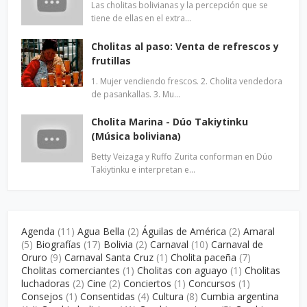
Las cholitas bolivianas y la percepción que se
tiene de ellas en el extra…
Cholitas al paso: Venta de refrescos y
frutillas
1. Mujer vendiendo frescos. 2. Cholita vendedora
de pasankallas. 3. Mu…
Cholita Marina - Dúo Takiytinku
(Música boliviana)
Betty Veizaga y Ruffo Zurita conforman en Dúo
Takiytinku e interpretan e…
Agenda
(11)
Agua Bella
(2)
Águilas de América
(2)
Amaral
(5)
Biografías
(17)
Bolivia
(2)
Carnaval
(10)
Carnaval de
Oruro
(9)
Carnaval Santa Cruz
(1)
Cholita paceña
(7)
Cholitas comerciantes
(1)
Cholitas con aguayo
(1)
Cholitas
luchadoras
(2)
Cine
(2)
Conciertos
(1)
Concursos
(1)
Consejos
(1)
Consentidas
(4)
Cultura
(8)
Cumbia argentina