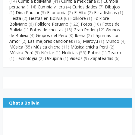
(14)
Cumbia boliviana
(41)
Cumbia mexicana
(5)
Cumbia
peruana
(114)
Cumbia villera
(4)
Curiosidades
(7)
Dibujos
(1)
Dina Paucar
(3)
Economía
(2)
El Alto
(2)
Estadísticas
(1)
Fiesta
(2)
Fiestas en Bolivia
(6)
Folklore
(1)
Folklore
Boliviano
(6)
Folklore Peruano
(122)
Fotos
(10)
Fotos de
Bolivia
(1)
Fotos de cholitas
(15)
Gran Poder
(12)
Grupos
de Bolivia
(4)
Grupos del Perú
(8)
Iberia
(2)
Lágrimas con
Amor
(2)
Las mejores canciones
(16)
Maroyu
(1)
Mundo
(4)
Música
(55)
Música chicha
(11)
Música chicha Perú
(2)
Música Perú
(9)
Néctar
(1)
Noticias
(55)
Potosí
(1)
Teatro
(1)
Tecnología
(2)
Urkupiña
(1)
Videos
(9)
Zapateadas
(6)
Qhatu Bolivia